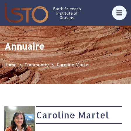
Earth Sciences
Institute of
Orléans
Annuaire
Home
Community
Caroline Martel
Caroline Martel