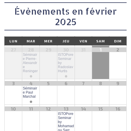
g
a
Évènements en février
t
2025
i
o
n
LUN
MAR
MER
JEU
VEN
SAM
DIM
p
27
28
29
30
31
1
2
a
Séminair
ISTOPore
e Pierre-
Seminar
r
Alexandr
by
e
Radoslav
l
Reninger
Hurtis
’
3
4
5
6
7
8
9
a
Séminair
f
e Paul
Marchal
f
i
10
11
12
13
14
15
16
ISTOPore
c
Seminar
h
by
Mohamad
ou Sarr