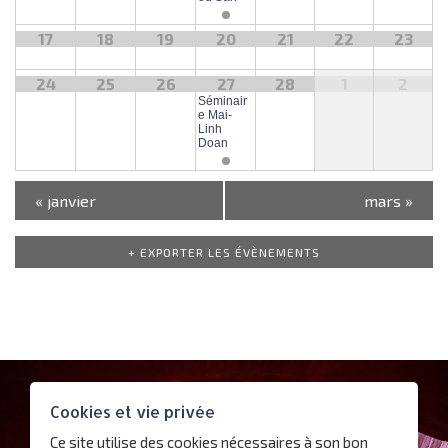
a
g
17
18
19
20
21
22
23
e
d
24
25
26
27
28
1
2
e
Séminair
e Mai-
s
Linh
Doan
é
v
«
janvier
mars
»
è
n
+ EXPORTER LES ÉVÈNEMENTS
e
m
e
n
t
s
Contact
Cookies et vie privée
Plan d’accès
Ce site utilise des cookies nécessaires à son bon