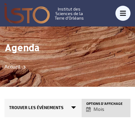
Institut des
Sciences de la
Terre d'Orléans
Agenda
Accueil
N
OPTIONS D’AFFICHAGE
TROUVER LES ÉVÈNEMENTS
Mois
a
v
i