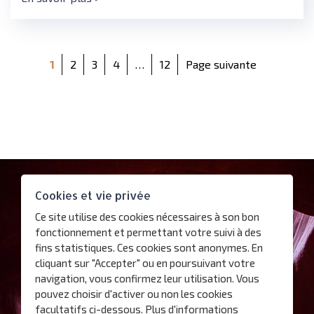
1
2
3
4
…
12
Page suivante
Contact
Cookies et vie privée
Plan d’accès
Ce site utilise des cookies nécessaires à son bon
Nous suivre
fonctionnement et permettant votre suivi à des
fins statistiques. Ces cookies sont anonymes. En
cliquant sur "Accepter" ou en poursuivant votre
S'abonner à la Newsletter
navigation, vous confirmez leur utilisation. Vous
pouvez choisir d'activer ou non les cookies
Mentions légales
facultatifs ci-dessous.
Plus d'informations