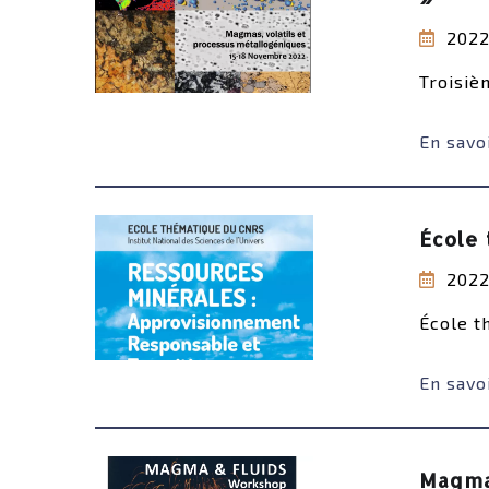
2022
Troisiè
En savoi
École
2022
École t
En savoi
Magma 