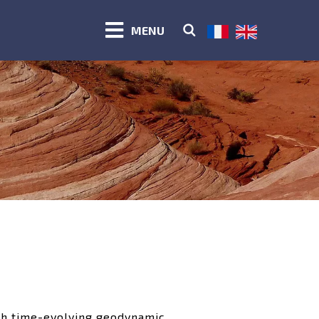
MENU
ith time-evolving geodynamic