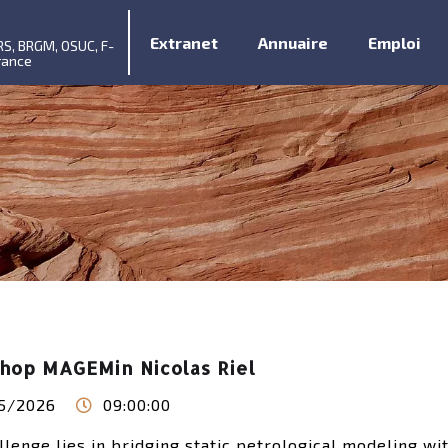
Extranet
Annuaire
Emploi
RS, BRGM, OSUC, F-
rance
hop MAGEMin Nicolas Riel
5/2026
09:00:00
llenge lies in bridging static petrological modeling w