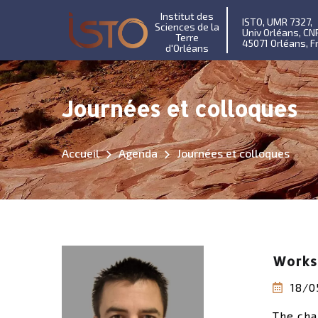
Institut des
ISTO, UMR 7327,
Sciences de la
Univ Orléans, CN
Terre
45071 Orléans, F
d'Orléans
Journées et colloques
Accueil
Agenda
Journées et colloques
Works
18/0
The cha