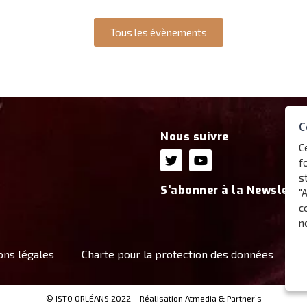
Tous les évènements
C
Nous suivre
C
f
s
S'abonner à la Newslette
"
c
n
ons légales
Charte pour la protection des données
C
© ISTO ORLÉANS 2022 – Réalisation
Atmedia & Partner’s