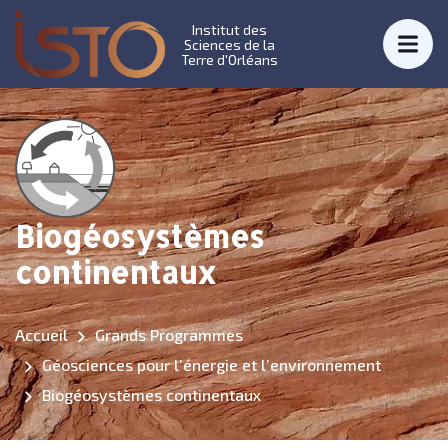
Institut des
Sciences de la
Terre d'Orléans
Biogéosystèmes
continentaux
Accueil
Grands Programmes
Géosciences pour l’énergie et l’environnement
Biogéosystèmes continentaux