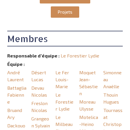
Projets
Membres
Responsable d’équipe :
Le Forestier Lydie
Équipe :
André
Désert
Le Fer
Moquet
Simonne
Laurent
Lucas
Louis-
Jean-
au
Marie
Sébastie
Anaëlle
Battaglia
Devau
n
Fabienn
Nicolas
Le
Thouin
e
Forestie
Moreau
Hugues
Freslon
r Lydie
Ulysse
Bruand
Nicolas
Tournass
Ary
Le
Motelica
at
Grangeo
Milbeau
-Heino
Christop
Dackouo
n Sylvain