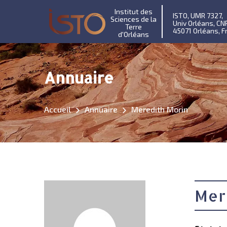
Institut des
ISTO, UMR 7327,
Sciences de la
Univ Orléans, CN
Terre
45071 Orléans, F
d'Orléans
Annuaire
Accueil
Annuaire
Meredith Morin
Mer