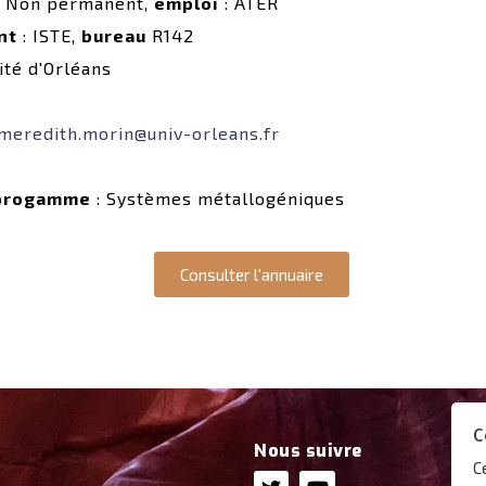
 Non permanent,
emploi
: ATER
nt
: ISTE,
bureau
R142
ité d'Orléans
meredith.morin@univ-orleans.fr
progamme
: Systèmes métallogéniques
Consulter l'annuaire
C
Nous suivre
C