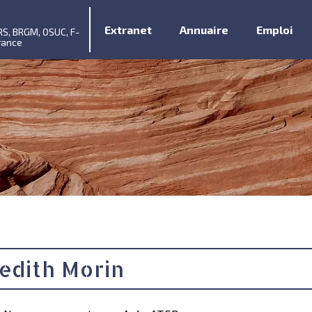
Extranet
Annuaire
Emploi
RS, BRGM, OSUC, F-
rance
edith Morin