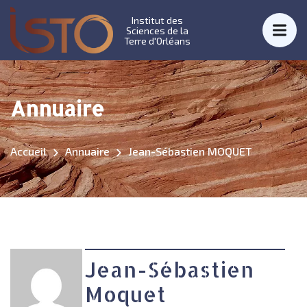
Institut des
Sciences de la
Terre d'Orléans
Annuaire
Accueil
Annuaire
Jean-Sébastien MOQUET
Jean-Sébastien
Moquet