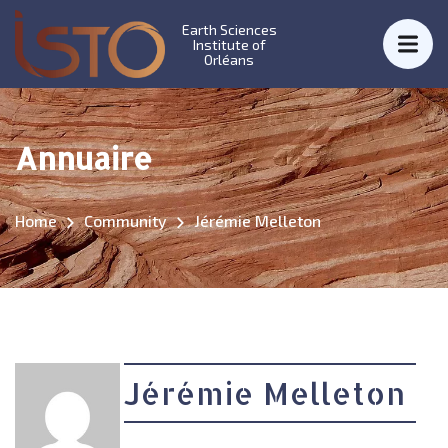
Earth Sciences
Institute of
Orléans
Annuaire
Home
Community
Jérémie Melleton
Jérémie Melleton