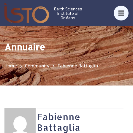
Earth Sciences
Institute of
Orléans
Annuaire
Home
Community
Fabienne Battaglia
Fabienne
Battaglia